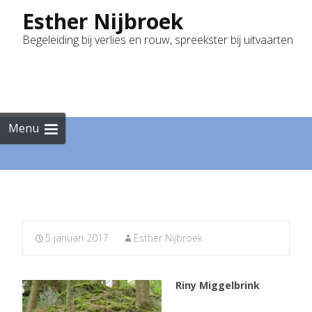
Esther Nijbroek
Begeleiding bij verlies en rouw, spreekster bij uitvaarten
Skip
to
cont
Menu
5 januari 2017
Esther Nijbroek
Riny Miggelbrink