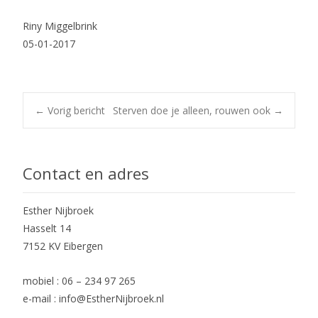
Riny Miggelbrink
05-01-2017
Post
←
Vorig bericht
Sterven doe je alleen, rouwen ook
→
navigation
Contact en adres
Esther Nijbroek
Hasselt 14
7152 KV Eibergen
mobiel : 06 – 234 97 265
e-mail : info@EstherNijbroek.nl