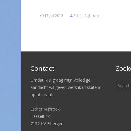
17 juli 2018
Esther Nijbroek
Contact
Zoek
Search
Omdat ik u graag mijn volledige
for:
aandacht wil geven werk ik uitsluitend
op afspraak.
Esther Nijbroek
Hasselt 14
7152 KV Eibergen