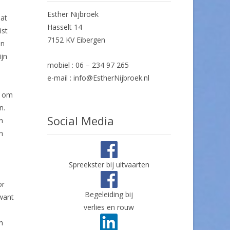
Esther Nijbroek
dat
Hasselt 14
ist
7152 KV Eibergen
in
ijn
mobiel : 06 – 234 97 265
e-mail : info@EstherNijbroek.nl
t om
n.
Social Media
n
n
Spreekster bij uitvaarten
or
Begeleiding bij
 want
verlies en rouw
n