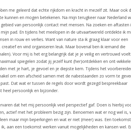
bben me geleerd dat echte rijkdom en kracht in mezelf zit. Maar ook 
er te kunnen en mogen betekenen. Na mijn terugkeer naar Nederland w
t gebied van persoonlijk contact met mensen. Na zoeken en aftasten 
 mijn pad. En tijdens het meelopen in de uitvaartwereld ontdekte ik m
nsen in rouw en verlies. Want van nature sta ik graag klaar voor een
g, creatief en vind organiseren leuk. Maar bovenal ben ik iemand die
len). Voor mij is het erg belangrijk dat je je veilig en vertrouwd voel
maximaal spiegelen zodat jij jezelf kunt (her)ontdekken en ont-wikkele
nden met je hart, je gevoel en je diepste kern. Tijdens het voorbereide
schakel om een afscheid samen met de nabestaanden zo vorm te geve
 past. Dat wat er tussen de regels door wordt gezegd bespreekbaar
t heel persoonlijk en bijzonder.
rvaren dat het mij persoonlijk veel perspectief gaf. Doen is hierbij vo
ken, actief met het probleem bezig zijn. Benoemen wat er nog wel is,
alleen maar mijn beperkingen en wat er niet (meer) was. Een toekomst
 ik, aan een toekomst werken vanuit mogelijkheden en kansen wel. E