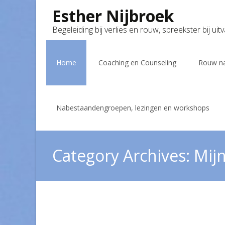
Esther Nijbroek
Begeleiding bij verlies en rouw, spreekster bij uit
Skip
to
Home
Coaching en Counseling
Rouw na
content
Nabestaandengroepen, lezingen en workshops
Category Archives: Mij