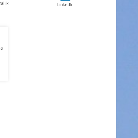
al ik
LinkedIn
l
ga