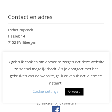
Contact en adres
Esther Nijbroek
Hasselt 14
7152 KV Eibergen
mobiel : 06 – 234 97 265
e-mail : info@EstherNijbroek.nl
Ik gebruik cookies om ervoor te zorgen dat deze website
zo soepel mogelijk draait. Als je doorgaat met het
gebruiken van de website, ga ik er vanuit dat je ermee
Social Media
instemt.
Cookie settings
Akkoord
Spreekster bij uitvaarten