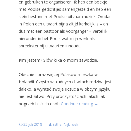
en gebruiken te organiseren. Ik heb een boekje
met Poolse gedichtjes samengesteld en heb een
klein bestand met Poolse uitvaartmuziek. Omdat
in Polen een uitvaart bijna altijd kerkelijk is – en
dus met een pastoor als voorganger – vertel ik
hieronder in het Pools wat mijn werk als
spreekster bij uitvaarten inhoudt.
Kim jestem? Słów kilka o moim zawodzie.
Obecnie coraz więcej Polaków mieszka w
Holandii. Często w trudnych chwilach rodzina jest
daleko, a wyrazić swoje uczucia w obcym języku
nie jest łatwo. Przy uroczystościach jakich jak
pogrzeb bliskich osób
Continue reading
→
25 juli 2018
Esther Nijbroek