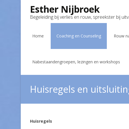
Esther Nijbroek
Begeleiding bij verlies en rouw, spreekster bij uit
Skip
to
Home
Coaching en Counseling
Rouw na
content
Nabestaandengroepen, lezingen en workshops
Huisregels en uitsluitin
Huisregels