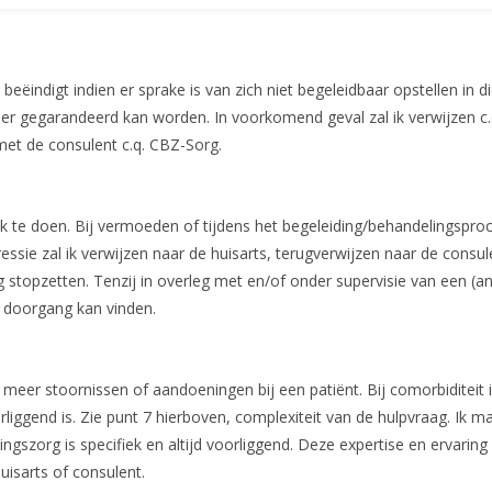
indigt indien er sprake is van zich niet begeleidbaar opstellen in d
eer gegarandeerd kan worden. In voorkomend geval zal ik verwijzen c.
met de consulent c.q. CBZ-Sorg.
ek te doen. Bij vermoeden of tijdens het begeleiding/behandelingspro
ssie zal ik verwijzen naar de huisarts, terugverwijzen naar de consul
 stopzetten. Tenzij in overleg met en/of onder supervisie van een (a
 doorgang kan vinden.
f meer stoornissen of aandoeningen bij een patiënt. Bij comorbiditeit 
liggend is. Zie punt 7 hierboven, complexiteit van de hulpvraag. Ik m
ngszorg is specifiek en altijd voorliggend. Deze expertise en ervaring 
uisarts of consulent.