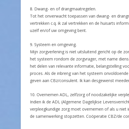
8. Dwang- en of drangmaatregelen.
Tot het onverwacht toepassen van dwang- en drangmaa
vertrekken c.q. ik zal vertrekken en de huisarts infor
uzelf en/of uw omgeving bent.
9. Systeem en omgeving.
Mijn zorgverlening is niet uitsluitend gericht op de 
het systeem rondom de zorgvrager, met name diens ou
het delen van relevante informatie, belangstelling v
proces. Als de inbreng van het systeem onvoldoende 
geven aan CBz/consulent. Ik kan desgewenst meeden
10. Overnemen ADL, zelfzorg of noodzakelijke verpl
Indien ik de ADL (Algemene Dagelijkse Levensverricht
verpleegkundige zorg moet overnemen of als u niet in
de samenwerking stopzetten. Coöperatie CBZ/de consu