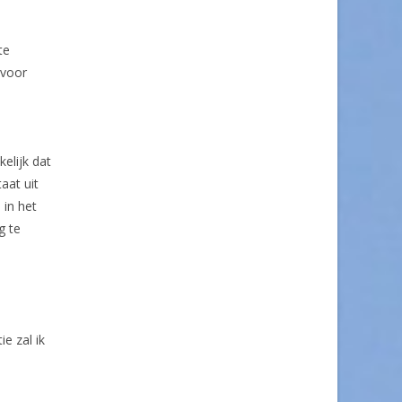
te
 voor
elijk dat
aat uit
 in het
g te
e zal ik
.