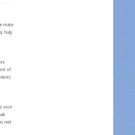
ie mate
q. hulp
ces
ent of
ndere)
is voor
aak
is niet