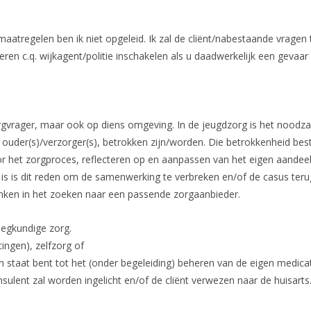
tregelen ben ik niet opgeleid. Ik zal de cliënt/nabestaande vragen 
meren c.q. wijkagent/politie inschakelen als u daadwerkelijk een gevaar
zorgvrager, maar ook op diens omgeving. In de jeugdzorg is het noodzak
der(s)/verzorger(s), betrokken zijn/worden. Die betrokkenheid best
oor het zorgproces, reflecteren op en aanpassen van het eigen aandeel
is is dit reden om de samenwerking te verbreken en/of de casus teru
ken in het zoeken naar een passende zorgaanbieder.
eegkundige zorg.
ingen), zelfzorg of
 staat bent tot het (onder begeleiding) beheren van de eigen medicati
lent zal worden ingelicht en/of de cliënt verwezen naar de huisarts