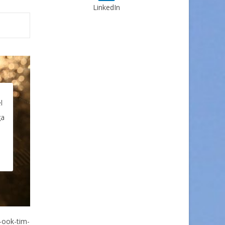
LinkedIn
l
ga
-ook-tim-