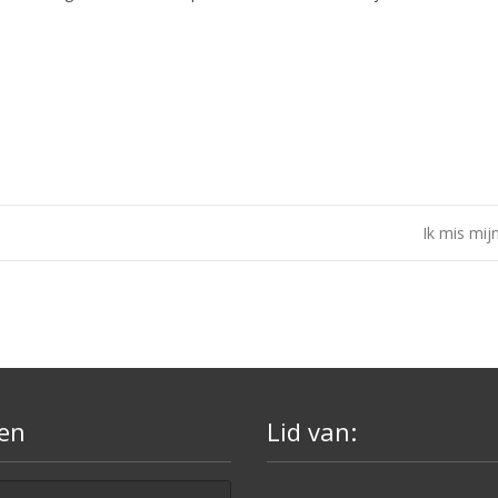
Ik mis mijn
en
Lid van: