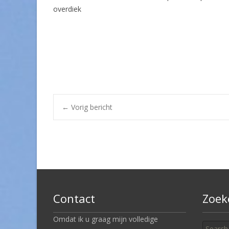
overdiek
Post
←
Vorig bericht
navigation
Contact
Zoek
Search
Omdat ik u graag mijn volledige