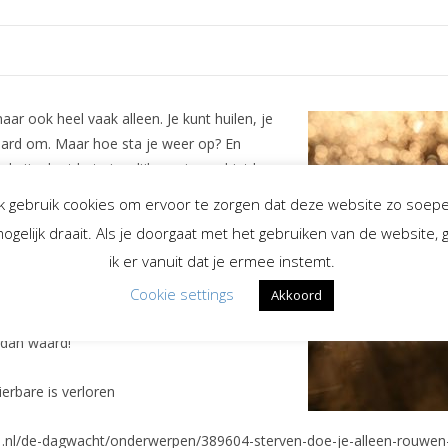
r ook heel vaak alleen. Je kunt huilen, je
ihard om. Maar hoe sta je weer op? En
pijn doet het eigenlijk om je verdriet los
leven weer kunt vieren. Of lopen al die
Ik gebruik cookies om ervoor te zorgen dat deze website zo soepe
ogelijk draait. Als je doorgaat met het gebruiken van de website, 
ik er vanuit dat je ermee instemt.
ari met vier uiteenlopende gasten. In de
Tijdens het luisteren had ik voortdurend
Cookie settings
Akkoord
 kan verwoorden wat rouw voor hem
 dan waard!
erbare is verloren
dio1.nl/de-dagwacht/onderwerpen/389604-sterven-doe-je-alleen-rouwen