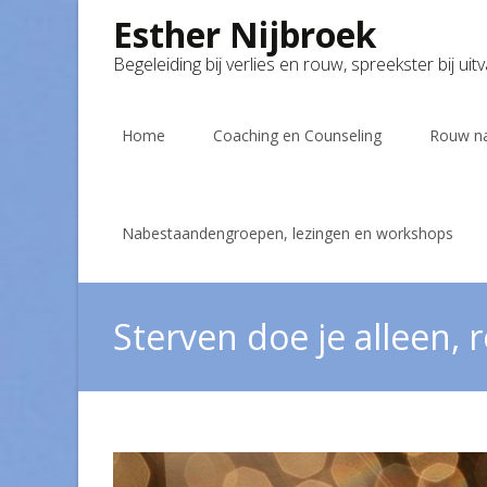
Esther Nijbroek
Begeleiding bij verlies en rouw, spreekster bij uit
Skip
to
Home
Coaching en Counseling
Rouw na
content
Nabestaandengroepen, lezingen en workshops
Sterven doe je alleen,