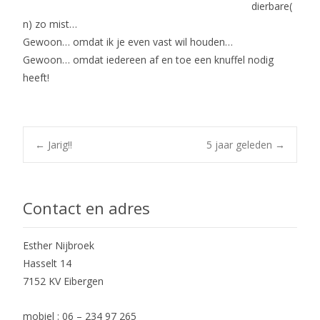
dierbare(
n) zo mist…
Gewoon… omdat ik je even vast wil houden…
Gewoon… omdat iedereen af en toe een knuffel nodig
heeft!
Post
←
Jarig!!
5 jaar geleden
→
navigation
Contact en adres
Esther Nijbroek
Hasselt 14
7152 KV Eibergen
mobiel : 06 – 234 97 265