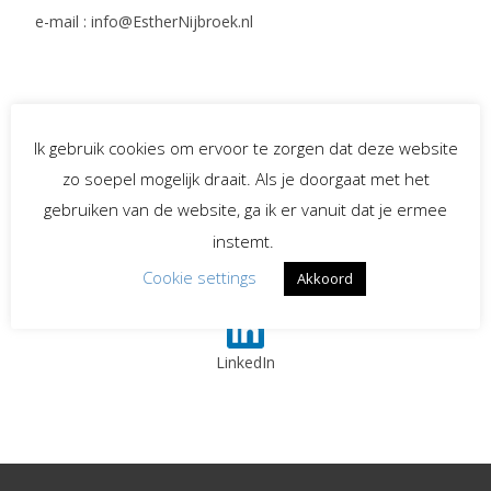
e-mail : info@EstherNijbroek.nl
Social Media
Ik gebruik cookies om ervoor te zorgen dat deze website
zo soepel mogelijk draait. Als je doorgaat met het
Spreekster bij uitvaarten
gebruiken van de website, ga ik er vanuit dat je ermee
instemt.
Begeleiding bij
Cookie settings
Akkoord
verlies en rouw
LinkedIn