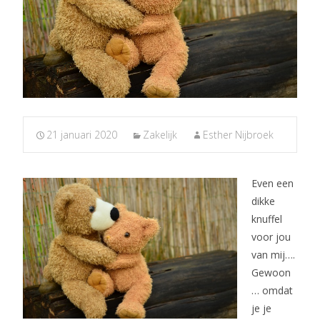
21 januari 2020
Zakelijk
Esther Nijbroek
Even een
dikke
knuffel
voor jou
van mij….
Gewoon
… omdat
je je