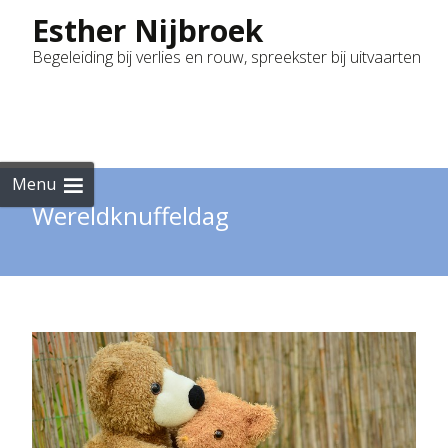
Esther Nijbroek
Begeleiding bij verlies en rouw, spreekster bij uitvaarten
Skip
to
cont
Menu
Wereldknuffeldag