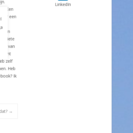
jn.
LinkedIn
er. Een
at er een
l
 uit
ga
ar/hem
avoriete
stip van
, want
eb zelf
men. Heb
ebook? Ik
 dat?
→