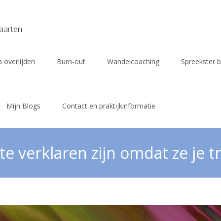
vaarten
 overlijden
Burn-out
Wandelcoaching
Spreekster b
Mijn Blogs
Contact en praktijkinformatie
 te verklaren zijn omdat ze je 