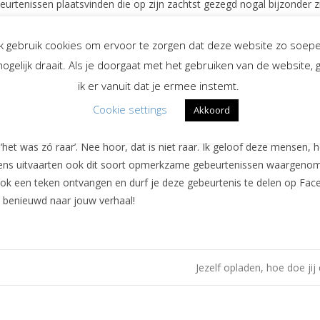
eurtenissen plaatsvinden die op zijn zachtst gezegd nogal bijzonder zi
nders die om iemand heen vliegen en neer strijken op hoofd of schoud
dborstje dat steeds voor het raam rondvliegt; dit is zo bijzonder omd
Ik gebruik cookies om ervoor te zorgen dat deze website zo soepe
dborstje op de rouwkaart stond afgebeeld. Lampen die vanzelf aan en
ogelijk draait. Als je doorgaat met het gebruiken van de website, 
n. Dat een overledene in een droom verschijnt en vertelt dat het ha
ik er vanuit dat je ermee instemt.
d gaat. Als jij net aan je dierbare denkt en dan op de radio zijn/haar f
Cookie settings
Akkoord
ieknummer klinkt. Een horloge of klok die is gaan stilstaan op het tijd
rlijden. Heel vaak worden dit soort verhalen mij in vertrouwen verteld
, ‘het was zó raar’. Nee hoor, dat is niet raar. Ik geloof deze mensen, h
dens uitvaarten ook dit soort opmerkzame gebeurtenissen waargeno
 ook een teken ontvangen en durf je deze gebeurtenis te delen op Fac
 benieuwd naar jouw verhaal!
Jezelf opladen, hoe doe jij