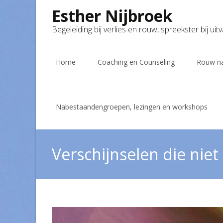
Esther Nijbroek
Begeleiding bij verlies en rouw, spreekster bij uit
Skip
to
Home
Coaching en Counseling
Rouw na
content
Nabestaandengroepen, lezingen en workshops
Verschijnselen die niet