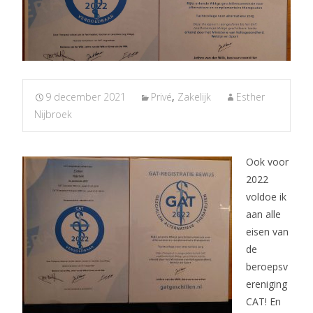
9 december 2021
Privé
,
Zakelijk
Esther
Nijbroek
Ook voor
2022
voldoe ik
aan alle
eisen van
de
beroepsv
ereniging
CAT! En