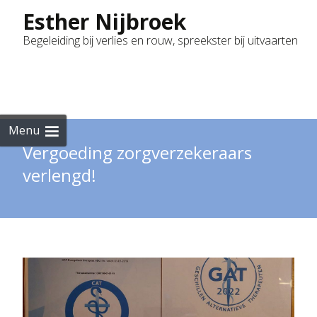
Esther Nijbroek
Begeleiding bij verlies en rouw, spreekster bij uitvaarten
Skip
to
cont
Menu
Vergoeding zorgverzekeraars
verlengd!