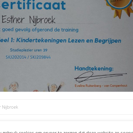
r Nijbroek
aaa!!! Wat was dit gaaf om te doen! Zoooo veel mogen leren
Ik gebruik cookies om ervoor te zorgen dat deze website zo soepe