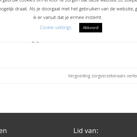
ogelijk draait. Als je doorgaat met het gebruiken van de website, 
ekeningen ‘vertellen’
ignalen oppikken
ik er vanuit dat je ermee instemt.
ekeningen gebruiken om kinderen én volwassenen beter te begrijpen
Cookie settings
Akkoord
lij met dit prachtige interventiemiddel
inderen beter begrijpen
Vergoeding zorgverzekeraars verl
en
Lid van: