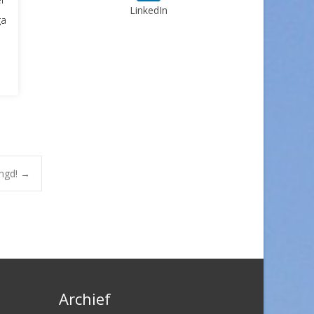
LinkedIn
ga
engd!
→
Archief