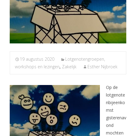
19 augustus 2020
Lotgenotengroepen,
workshops en lezingen
,
Zakelijk
Esther Nijbroek
Op de
lotgenote
nbijeenko
mst
gisterenav
ond
mochten