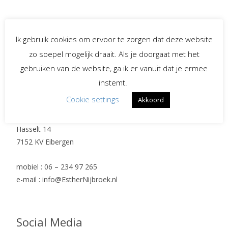
Ik gebruik cookies om ervoor te zorgen dat deze website
Post
←
Onverwachte momenten
Stilte momentje
→
zo soepel mogelijk draait. Als je doorgaat met het
gebruiken van de website, ga ik er vanuit dat je ermee
navigation
instemt.
Contact en adres
Cookie settings
Akkoord
Esther Nijbroek
Hasselt 14
7152 KV Eibergen
mobiel : 06 – 234 97 265
e-mail : info@EstherNijbroek.nl
Social Media