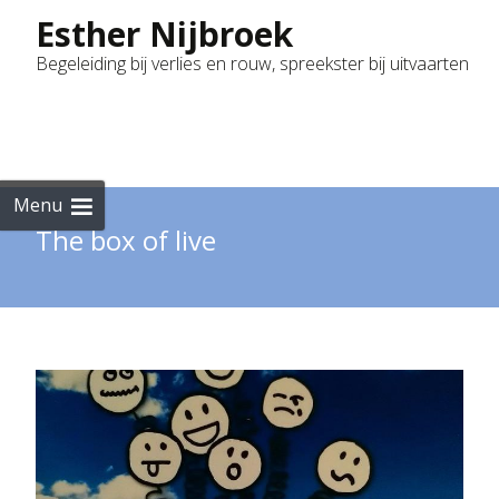
Esther Nijbroek
Begeleiding bij verlies en rouw, spreekster bij uitvaarten
Skip
to
cont
Menu
The box of live