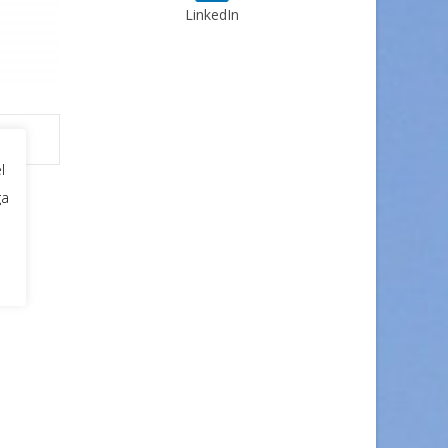
LinkedIn
l
ga