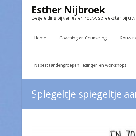
Esther Nijbroek
Begeleiding bij verlies en rouw, spreekster bij uit
Skip
to
Home
Coaching en Counseling
Rouw na
content
Nabestaandengroepen, lezingen en workshops
Spiegeltje spiegeltje 