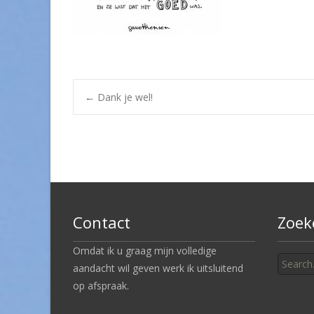
Post
←
Dank je wel!
navigation
Contact
Zoek
Search
Omdat ik u graag mijn volledige
for:
aandacht wil geven werk ik uitsluitend
op afspraak.