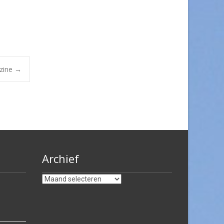
azine
→
Archief
Archief