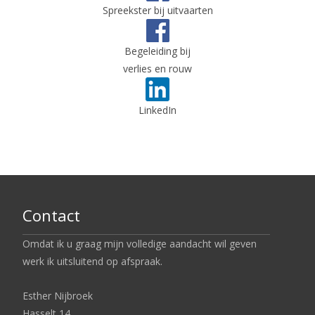
Spreekster bij uitvaarten
Begeleiding bij
verlies en rouw
LinkedIn
Contact
Omdat ik u graag mijn volledige aandacht wil geven
werk ik uitsluitend op afspraak.
Esther Nijbroek
Hasselt 14