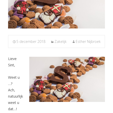
5 december 2018
Zakelijk
Esther Nijbroek
Lieve
Sint,
Weet u
…?
Ach,
natuurlijk
weet u
dat…!