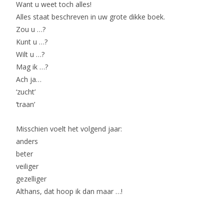
Want u weet toch alles!
Alles staat beschreven in uw grote dikke boek.
Zou u …?
Kunt u …?
Wilt u …?
Mag ik …?
Ach ja…
‘zucht’
‘traan’
Misschien voelt het volgend jaar:
anders
beter
veiliger
gezelliger
Althans, dat hoop ik dan maar …!