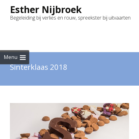
Esther Nijbroek
Begeleiding bij verlies en rouw, spreekster bij uitvaarten
Skip
to
cont
Menu
Sinterklaas 2018