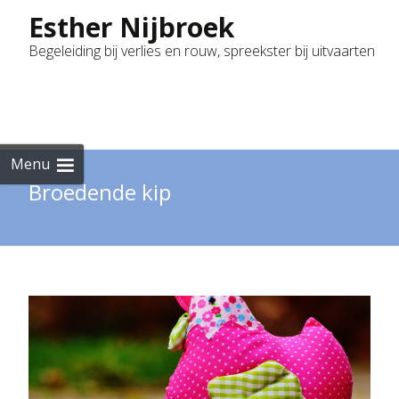
Esther Nijbroek
Begeleiding bij verlies en rouw, spreekster bij uitvaarten
Skip
to
cont
Menu
Broedende kip