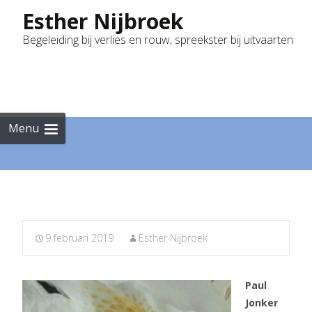
Esther Nijbroek
Begeleiding bij verlies en rouw, spreekster bij uitvaarten
Skip
to
cont
Menu
9 februari 2019
Esther Nijbroek
Paul
Jonker