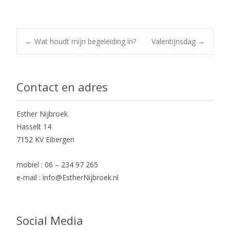
Post
←
Wat houdt mijn begeleiding in?
Valentijnsdag
→
navigation
Contact en adres
Esther Nijbroek
Hasselt 14
7152 KV Eibergen
mobiel : 06 – 234 97 265
e-mail : info@EstherNijbroek.nl
Social Media