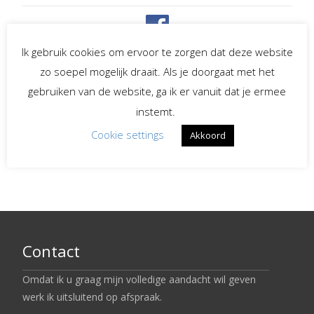
Spreekster bij uitvaarten
Ik gebruik cookies om ervoor te zorgen dat deze website
zo soepel mogelijk draait. Als je doorgaat met het
Begeleiding bij
gebruiken van de website, ga ik er vanuit dat je ermee
verlies en rouw
instemt.
Cookie settings
Akkoord
LinkedIn
Contact
Omdat ik u graag mijn volledige aandacht wil geven
werk ik uitsluitend op afspraak.