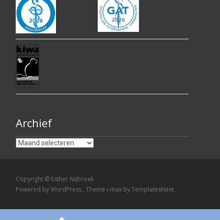
Archief
Archief
Copyright © Esther Nijbroek
Powered by WordPress
, Theme
i-max
by TemplatesNext.