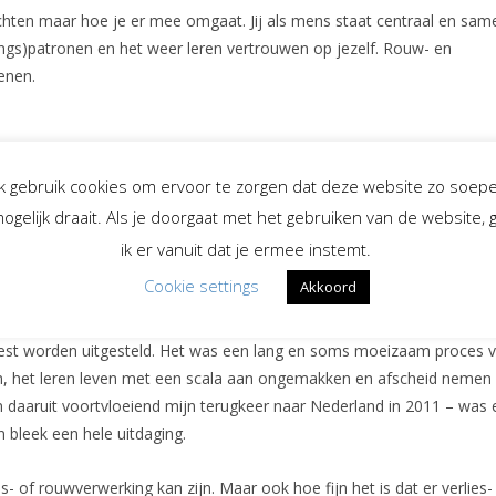
achten maar hoe je er mee omgaat. Jij als mens staat centraal en sam
gs)patronen en het weer leren vertrouwen op jezelf. Rouw- en
enen.
 is mijn werk als spreekster bij uitvaarten. Samen geven we vorm en
Ik gebruik cookies om ervoor te zorgen dat deze website zo soepe
t wat je zelf wilt doen en geeft aan waarin ik je kan ondersteunen. H
uw eigen wijze afscheid neemt, is een eerste stap om het verlies te 
ogelijk draait. Als je doorgaat met het gebruiken van de website, 
ik er vanuit dat je ermee instemt.
Cookie settings
Akkoord
k zelf ervaren. Een auto-ongeval in 1992 zette mijn hele leven op zijn
oest worden uitgesteld. Het was een lang en soms moeizaam proces 
n, het leren leven met een scala aan ongemakken en afscheid nemen
en daaruit voortvloeiend mijn terugkeer naar Nederland in 2011 – was
bleek een hele uitdaging.
- of rouwverwerking kan zijn. Maar ook hoe fijn het is dat er verlies-