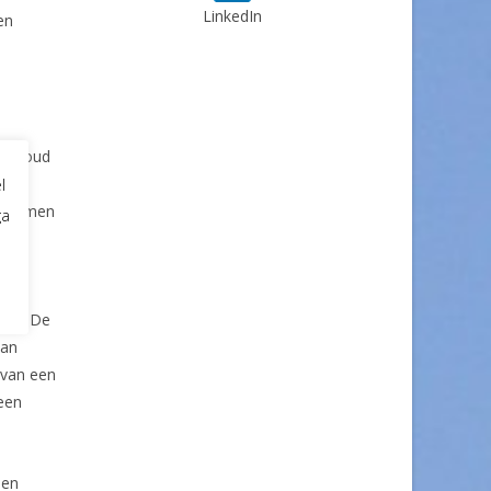
LinkedIn
en
 inhoud
l
et
benoemen
ga
 kop. De
van
 van een
 een
 en