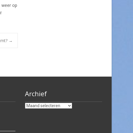
it weer op
!
komt?
→
Archief
Archief