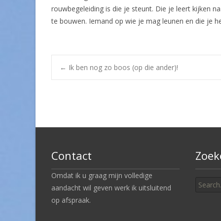
rouwbegeleiding is die je steunt. Die je leert kijken
te bouwen. Iemand op wie je mag leunen en die je hel
Post
←
Ik ben nog zo boos (op die ander)!
navigation
Contact
Zoek
Search
Omdat ik u graag mijn volledige
for:
aandacht wil geven werk ik uitsluitend
op afspraak.