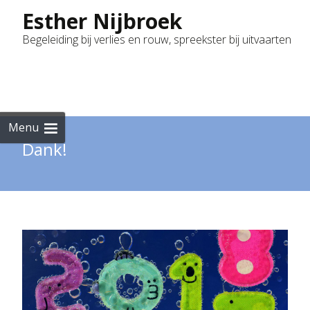
Esther Nijbroek
Begeleiding bij verlies en rouw, spreekster bij uitvaarten
Skip
to
cont
Menu
Dank!