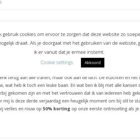
ek
ben
# blij # trots # dankbaar # geinspireerd # feestelijk
arom?
Ik gebruik cookies om ervoor te zorgen dat deze website zo soepe
n bedrijf bestaat al weer 3 jaar!
ogelijk draait. Als je doorgaat met het gebruiken van de website, 
ik er vanuit dat je ermee instemt.
ngelofelijk hoe hard de tijd is gegaan
Cookie settings
et heeft me zo ontzettend veel mooie ontmoetingen opgeleverd!
Akkoord
denk terug aan alle tranen, maar ook aan de lach. De inzichten en het n
, wat heb ik toch een leuke baan. En wat ben ik blij met alle kansen 
rbij gekomen zijn en met het vertrouwen dat ik van iedereen heb gek
r mij is deze derde verjaardag een heugelijk moment om bij stil te st
ij verlies en rouw op
50% korting
op onze eerste ontmoeting als je