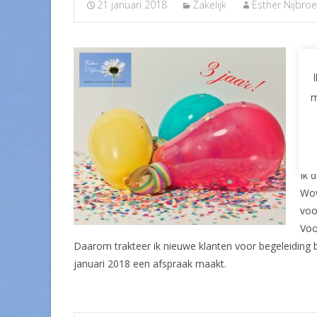
21 januari 2018
Zakelijk
Esther Nijbro
Ik 
Wa
Mij
m
* O
* H
Ik 
Wow
voo
Voo
Daarom trakteer ik nieuwe klanten voor begeleiding b
januari 2018 een afspraak maakt.