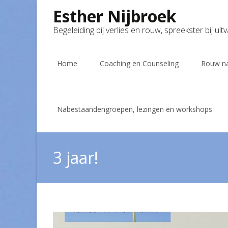
Esther Nijbroek
Begeleiding bij verlies en rouw, spreekster bij uit
Skip
to
Home
Coaching en Counseling
Rouw na
content
Nabestaandengroepen, lezingen en workshops
3 jaar!