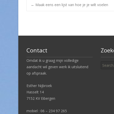
Post
←
Maak eens een lijst van hoe je je wilt voelen
navigation
Contact
Zoek
Search
Omdat ik u graag mijn volledige
for:
aandacht wil geven werk ik uitsluitend
op afspraak.
Esther Nijbroek
Hasselt 14
7152 KV Eibergen
mobiel : 06 – 234 97 265