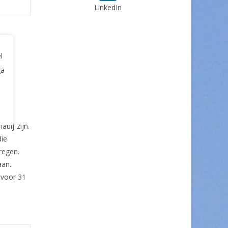
LinkedIn
l
ga
abij-zijn.
die
regen.
aan.
 voor 31