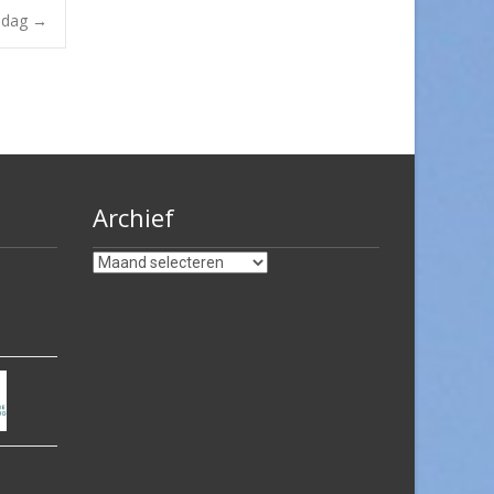
endag
→
Archief
Archief