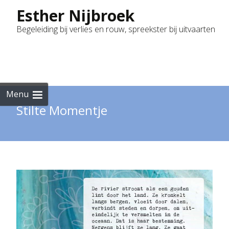
Esther Nijbroek
Begeleiding bij verlies en rouw, spreekster bij uitvaarten
Skip
to
cont
Menu
Stilte Momentje