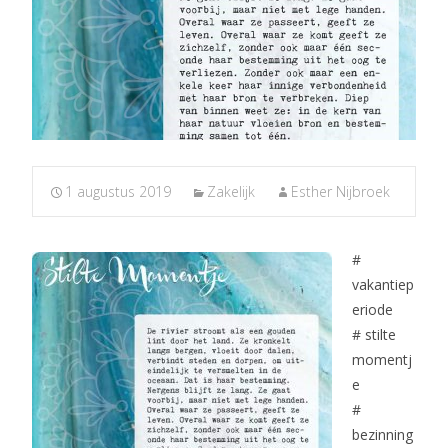
1 augustus 2019
Zakelijk
Esther Nijbroek
#
vakantiep
eriode
# stilte
momentj
e
#
bezinning