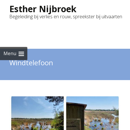
Esther Nijbroek
Begeleiding bij verlies en rouw, spreekster bij uitvaarten
Skip
to
cont
Menu
Windtelefoon