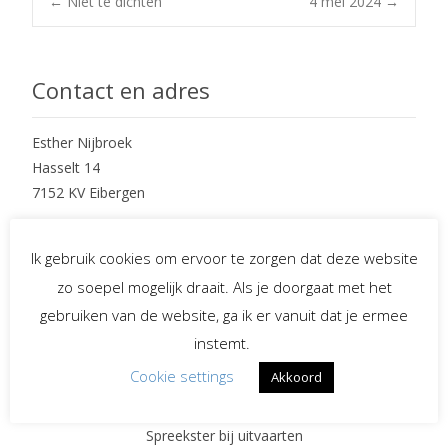
Post
←
Niet te dichten
4 mei 2024
→
navigation
Contact en adres
Esther Nijbroek
Hasselt 14
7152 KV Eibergen
mobiel : 06 – 234 97 265
Ik gebruik cookies om ervoor te zorgen dat deze website
e-mail : info@EstherNijbroek.nl
zo soepel mogelijk draait. Als je doorgaat met het
gebruiken van de website, ga ik er vanuit dat je ermee
instemt.
Social Media
Cookie settings
Akkoord
Spreekster bij uitvaarten