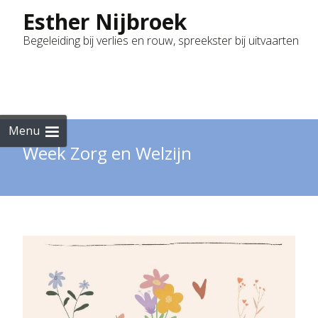
Esther Nijbroek
Begeleiding bij verlies en rouw, spreekster bij uitvaarten
Skip
to
cont
Menu
Week Zorg en Welzijn