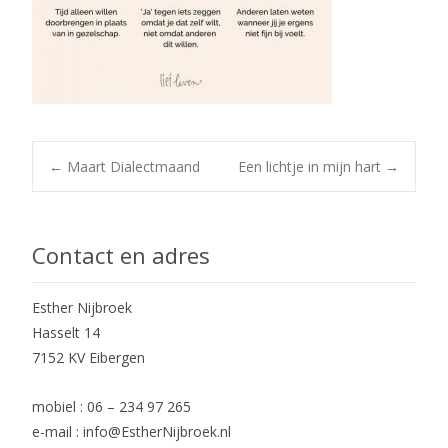
Post
←
Maart Dialectmaand
Een lichtje in mijn hart
→
navigation
Contact en adres
Esther Nijbroek
Hasselt 14
7152 KV Eibergen
mobiel : 06 – 234 97 265
e-mail : info@EstherNijbroek.nl