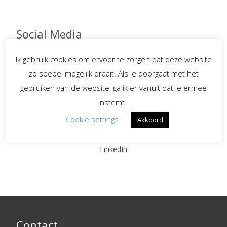
Social Media
Ik gebruik cookies om ervoor te zorgen dat deze website
zo soepel mogelijk draait. Als je doorgaat met het
Spreekster bij uitvaarten
gebruiken van de website, ga ik er vanuit dat je ermee
instemt.
Begeleiding bij
Cookie settings
verlies en rouw
Akkoord
LinkedIn
Contact