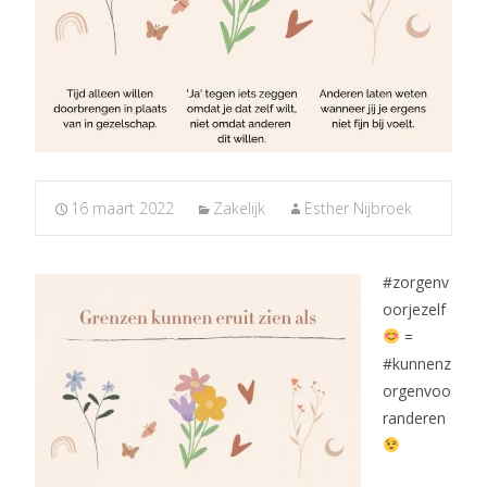
16 maart 2022
Zakelijk
Esther Nijbroek
#zorgenv
oorjezelf
=
#kunnenz
orgenvoo
randeren