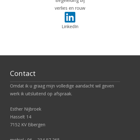
Begeleiding bij
verlies en rouw
LinkedIn
Contact
Omdat ik u graag mijn volledige aandacht wil geven
werk ik uitsluitend op afspraak.
Esther Nijbroek
Hasselt 14
7152 KV Eibergen
mobiel : 06 – 234 97 265