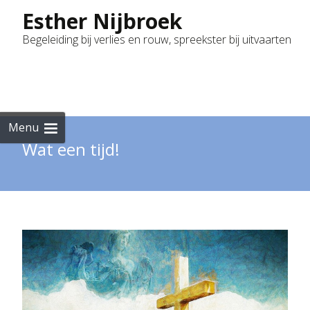
Esther Nijbroek
Begeleiding bij verlies en rouw, spreekster bij uitvaarten
Skip
to
cont
Menu
Wat een tijd!