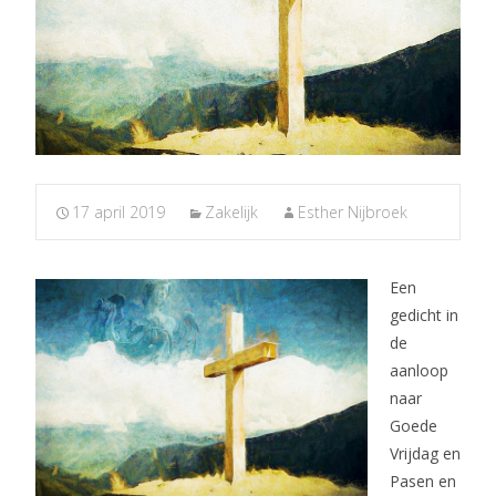
17 april 2019
Zakelijk
Esther Nijbroek
Een
gedicht in
de
aanloop
naar
Goede
Vrijdag en
Pasen en