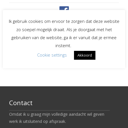
Spreekster bij uitvaarten
Ik gebruik cookies om ervoor te zorgen dat deze website
zo soepel mogelijk draait. Als je doorgaat met het
Begeleiding bij
gebruiken van de website, ga ik er vanuit dat je ermee
verlies en rouw
instemt.
Cookie settings
Akkoord
LinkedIn
Contact
Omdat ik u graag mijn volledige aandacht wil geven
werk ik uitsluitend op afspraak.