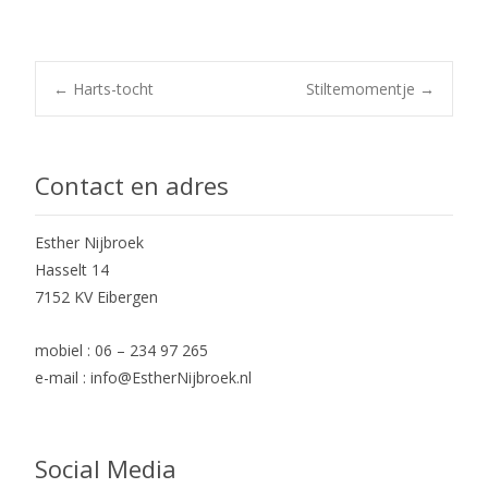
Post
←
Harts-tocht
Stiltemomentje
→
navigation
Contact en adres
Esther Nijbroek
Hasselt 14
7152 KV Eibergen
mobiel : 06 – 234 97 265
e-mail : info@EstherNijbroek.nl
Social Media