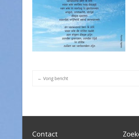
Post
←
Vorig bericht
navigation
Contact
Zoek