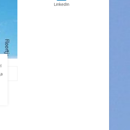
LinkedIn
l
ga