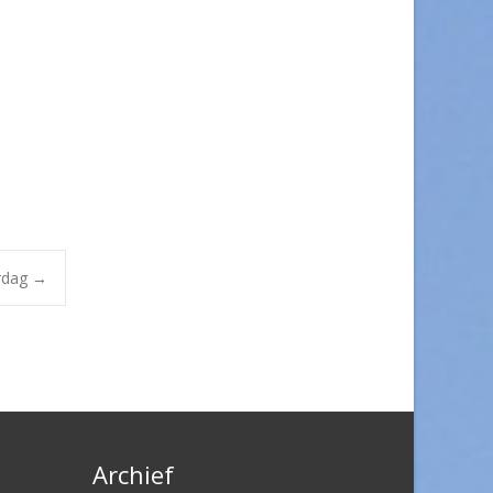
rdag
→
Archief