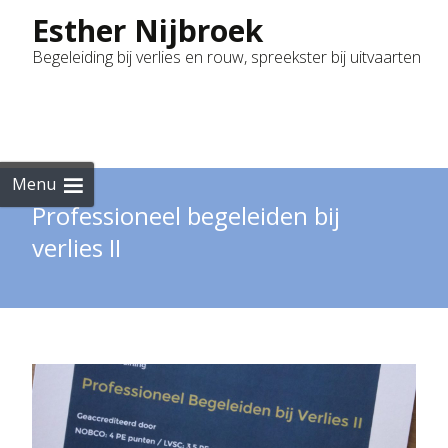
Esther Nijbroek
Begeleiding bij verlies en rouw, spreekster bij uitvaarten
Skip
to
cont
Menu
Professioneel begeleiden bij
verlies II