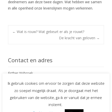
deelnemers aan deze twee dagen. Wat hebben we samen
in alle openheid onze levenslijnen mogen verkennen.
Post
←
Wat is rouw? Wat gebeurt er als je rouwt?
De kracht van geloven
→
navigation
Contact en adres
Esther Nijbroek
Hasselt 14
Ik gebruik cookies om ervoor te zorgen dat deze website
7152 KV Eibergen
zo soepel mogelijk draait. Als je doorgaat met het
gebruiken van de website, ga ik er vanuit dat je ermee
mobiel : 06 – 234 97 265
e-mail : info@EstherNijbroek.nl
instemt.