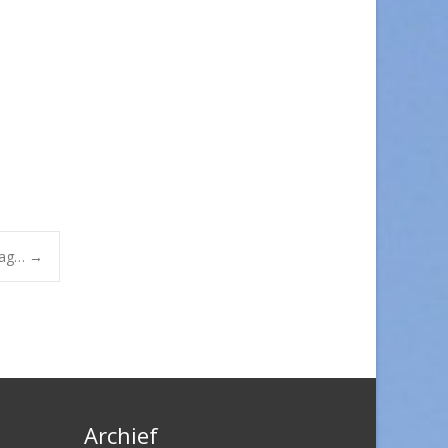
daag…
→
Archief