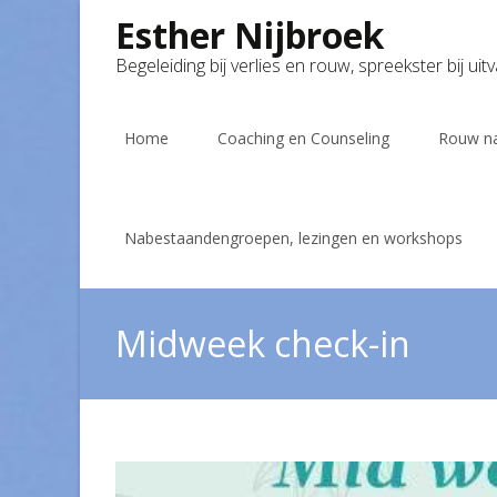
Esther Nijbroek
Begeleiding bij verlies en rouw, spreekster bij uit
Skip
to
Home
Coaching en Counseling
Rouw na
content
Nabestaandengroepen, lezingen en workshops
Midweek check-in