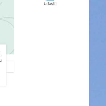
LinkedIn
l
ga