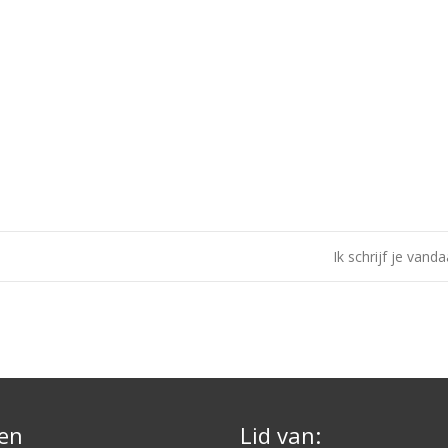
Ik schrijf je van
en
Lid van: