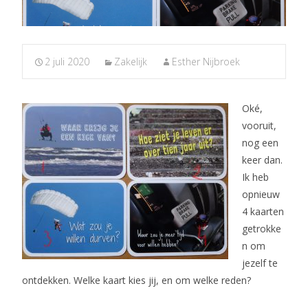
2 juli 2020
Zakelijk
Esther Nijbroek
Oké,
vooruit,
nog een
keer dan.
Ik heb
opnieuw
4 kaarten
getrokke
n om
jezelf te
ontdekken. Welke kaart kies jij, en om welke reden?