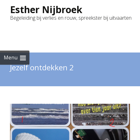
Esther Nijbroek
Begeleiding bij verlies en rouw, spreekster bij uitvaarten
Skip
to
cont
Menu
Jezelf ontdekken 2