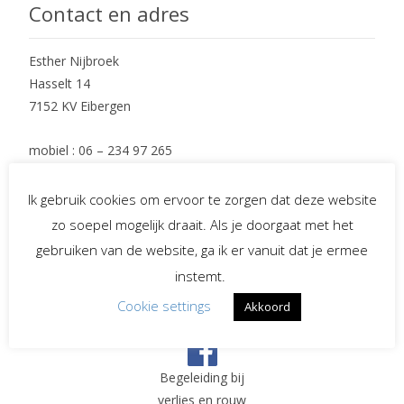
Contact en adres
Esther Nijbroek
Hasselt 14
7152 KV Eibergen
mobiel : 06 – 234 97 265
e-mail : info@EstherNijbroek.nl
Ik gebruik cookies om ervoor te zorgen dat deze website
zo soepel mogelijk draait. Als je doorgaat met het
Social Media
gebruiken van de website, ga ik er vanuit dat je ermee
instemt.
Cookie settings
Akkoord
Spreekster bij uitvaarten
Begeleiding bij
verlies en rouw