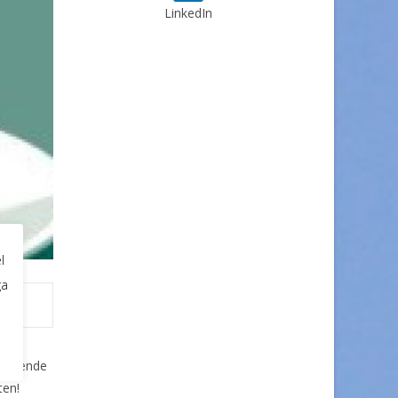
LinkedIn
l
ga
iperende
ten!