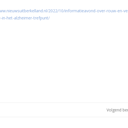
www.nieuwsuitberkelland.nl/2022/10/informatieavond-over-rouw-en-verl
-in-het-alzheimer-trefpunt/
Volgend be