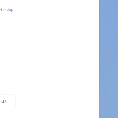
ies-bij-
richt
→