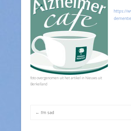
https://
dementie
foto overgenomen uit het artikel in Nieuws uit
Berkelland
Post
←
I’m sad