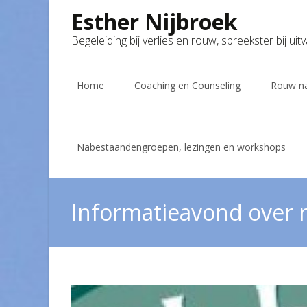
Esther Nijbroek
Begeleiding bij verlies en rouw, spreekster bij uit
Skip
to
Home
Coaching en Counseling
Rouw na
content
Nabestaandengroepen, lezingen en workshops
Informatieavond over r