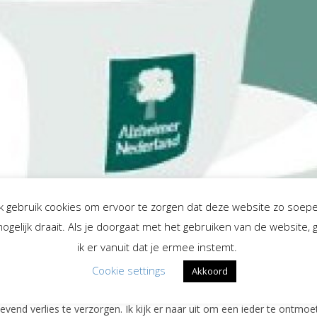
Ik gebruik cookies om ervoor te zorgen dat deze website zo soepe
ogelijk draait. Als je doorgaat met het gebruiken van de website, 
shops en lezingen
,
Zakelijk
Esther Nijbroek
ik er vanuit dat je ermee instemt.
Cookie settings
Akkoord
l Alzheimer Trefpunt voor jullie uitnodiging om een avond over antic
levend verlies te verzorgen. Ik kijk er naar uit om een ieder te ontmoe