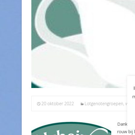
m
20 oktober 2022
Lotgenotengroepen, work
Dankjewe
rouw bij 