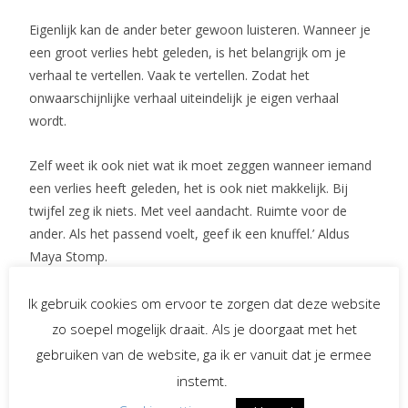
Eigenlijk kan de ander beter gewoon luisteren. Wanneer je
een groot verlies hebt geleden, is het belangrijk om je
verhaal te vertellen. Vaak te vertellen. Zodat het
onwaarschijnlijke verhaal uiteindelijk je eigen verhaal
wordt.
Zelf weet ik ook niet wat ik moet zeggen wanneer iemand
een verlies heeft geleden, het is ook niet makkelijk. Bij
twijfel zeg ik niets. Met veel aandacht. Ruimte voor de
ander. Als het passend voelt, geef ik een knuffel.’ Aldus
Maya Stomp.
Ik stuur een lieve groet voor allen die nu geraakt zijn door
Ik gebruik cookies om ervoor te zorgen dat deze website
deze vragen en het even moeilijk hebben. In gedachten ben
zo soepel mogelijk draait. Als je doorgaat met het
ik, en misschien ook de volgers van mijn Facebookpagina,
gebruiken van de website, ga ik er vanuit dat je ermee
met jullie verbonden ♥
instemt.