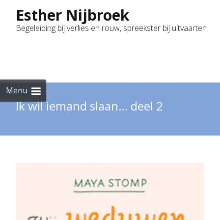
Esther Nijbroek
Begeleiding bij verlies en rouw, spreekster bij uitvaarten
Skip
to
cont
Menu
Ik wil iemand slaan… deel 2