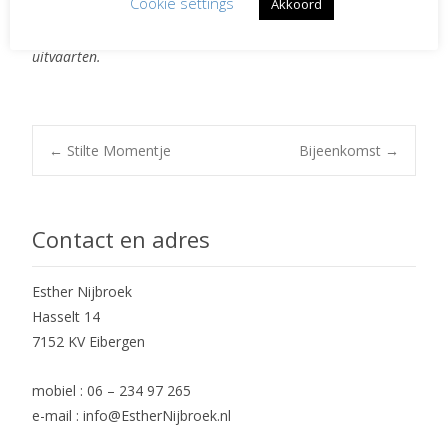
Cookie settings
Akkoord
Delen van dit blog mag, graag zelfs. Svp onder
naamsvermelding van Esther Nijbroek, spreekster bij
uitvaarten.
Post
←
Stilte Momentje
Bijeenkomst
→
navigation
Contact en adres
Esther Nijbroek
Hasselt 14
7152 KV Eibergen
mobiel : 06 – 234 97 265
e-mail : info@EstherNijbroek.nl