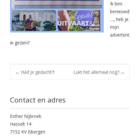
Ik ben
benieuwd
…, heb je
mijn
advertent
ie gezien?
Post
←
Had je gedacht?!
Lukt het allemaal nog?
→
navigation
Contact en adres
Esther Nijbroek
Hasselt 14
7152 KV Eibergen