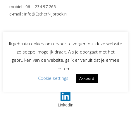
mobiel : 06 – 234 97 265
e-mail : info@EstherNijbroek.nl
Social Media
Ik gebruik cookies om ervoor te zorgen dat deze website
zo soepel mogelijk draait. Als je doorgaat met het
gebruiken van de website, ga ik er vanuit dat je ermee
Spreekster bij uitvaarten
instemt.
Cookie settings
Akkoord
Begeleiding bij
verlies en rouw
LinkedIn