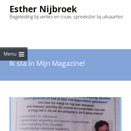
Esther Nijbroek
Begeleiding bij verlies en rouw, spreekster bij uitvaarten
Skip
to
cont
Menu
Ik sta in Mijn Magazine!