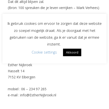
Dat dit altijd blijven zal.
(Bron: 100 spreuken die je leven verrijken – Mark Verhees)
Ik gebruik cookies om ervoor te zorgen dat deze website
Post
zo soepel mogelijk draait. Als je doorgaat met het
←
Valentijnsdag
Je rouwt niet één keer
→
gebruiken van de website, ga ik er vanuit dat je ermee
instemt.
navigation
Contact en adres
Cookie settings
Akkoord
Esther Nijbroek
Hasselt 14
7152 KV Eibergen
mobiel : 06 – 234 97 265
e-mail : info@EstherNijbroek.nl