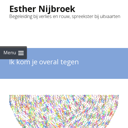
Esther Nijbroek
Begeleiding bij verlies en rouw, spreekster bij uitvaarten
Skip
to
cont
Menu
Ik kom je overal tegen