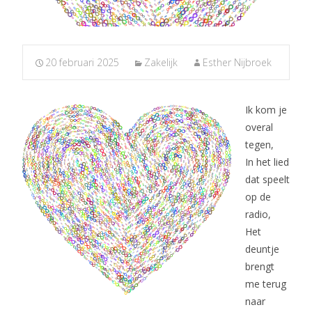
20 februari 2025
Zakelijk
Esther Nijbroek
Ik kom je
overal
tegen,
In het lied
dat speelt
op de
radio,
Het
deuntje
brengt
me terug
naar