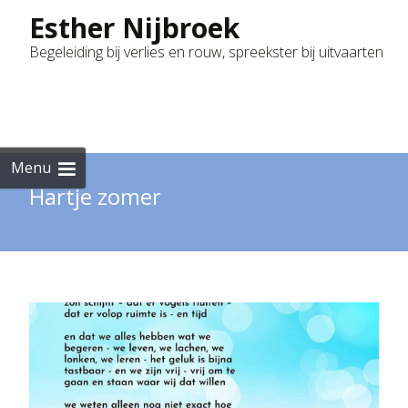
Esther Nijbroek
Begeleiding bij verlies en rouw, spreekster bij uitvaarten
Skip
to
cont
Menu
Hartje zomer