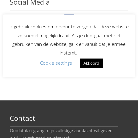
Social Media
Ik gebruik cookies om ervoor te zorgen dat deze website
Spreekster bij uitvaarten
zo soepel mogelijk draait. Als je doorgaat met het
gebruiken van de website, ga ik er vanuit dat je ermee
Begeleiding bij
instemt.
verlies en rouw
Cookie settings
Akkoord
LinkedIn
Contact
Omdat ik u graag mijn volledige aandacht wil geven