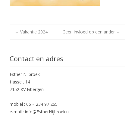
Post
←
Vakantie 2024
Geen invloed op een ander
→
navigation
Contact en adres
Esther Nijbroek
Hasselt 14
7152 KV Eibergen
mobiel : 06 – 234 97 265
e-mail : info@EstherNijbroek.nl