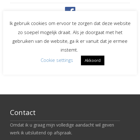
Spreekster bij uitvaarten
Ik gebruik cookies om ervoor te zorgen dat deze website
zo soepel mogelijk draait. Als je doorgaat met het
Begeleiding bij
gebruiken van de website, ga ik er vanuit dat je ermee
verlies en rouw
instemt.
Cookie settings
Akkoord
LinkedIn
Contact
Omdat ik u graag mijn volledige aandacht wil geven
werk ik uitsluitend op afspraak.