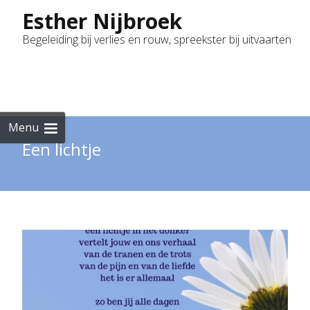
Esther Nijbroek
Begeleiding bij verlies en rouw, spreekster bij uitvaarten
Skip
to
cont
Menu
Een lichtje