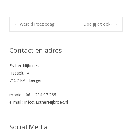
Post
←
Wereld Poëziedag
Doe jij dit ook?
→
navigation
Contact en adres
Esther Nijbroek
Hasselt 14
7152 KV Eibergen
mobiel : 06 – 234 97 265
e-mail : info@EstherNijbroek.nl
Social Media