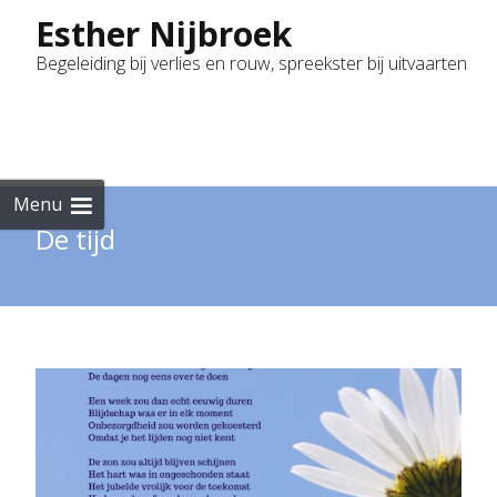
Esther Nijbroek
Begeleiding bij verlies en rouw, spreekster bij uitvaarten
Skip
to
cont
Menu
De tijd