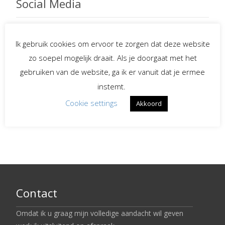
Social Media
Ik gebruik cookies om ervoor te zorgen dat deze website
Spreekster bij uitvaarten
zo soepel mogelijk draait. Als je doorgaat met het
gebruiken van de website, ga ik er vanuit dat je ermee
Begeleiding bij
instemt.
verlies en rouw
Cookie settings
Akkoord
LinkedIn
Contact
Omdat ik u graag mijn volledige aandacht wil geven