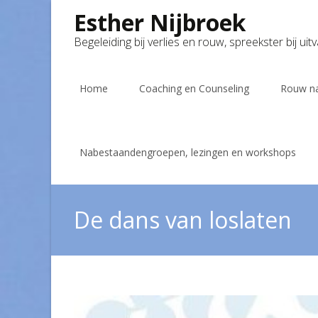
Esther Nijbroek
Begeleiding bij verlies en rouw, spreekster bij uit
Skip
to
Home
Coaching en Counseling
Rouw na
content
Nabestaandengroepen, lezingen en workshops
De dans van loslaten