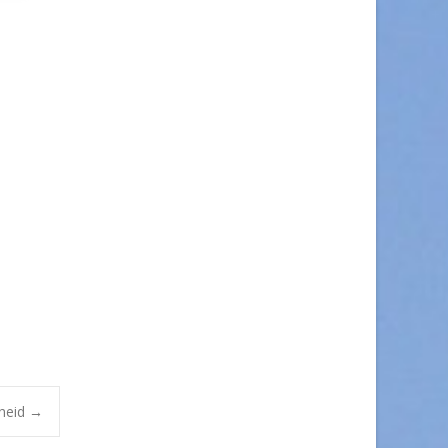
heid
→