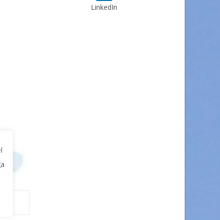
LinkedIn
l
ga