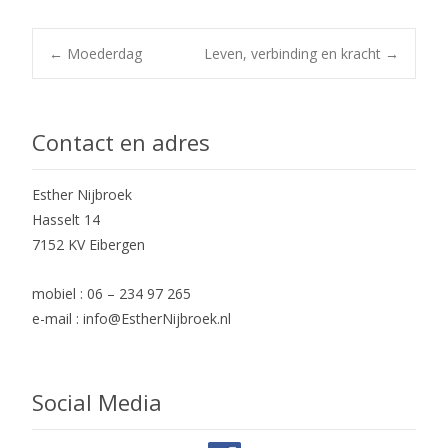
Post
←
Moederdag
Leven, verbinding en kracht
→
navigation
Contact en adres
Esther Nijbroek
Hasselt 14
7152 KV Eibergen
mobiel : 06 – 234 97 265
e-mail : info@EstherNijbroek.nl
Social Media