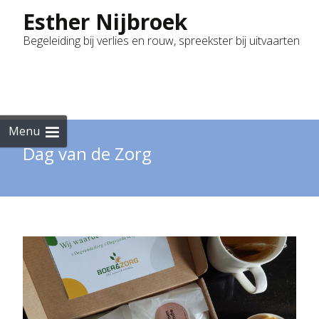
Esther Nijbroek
Begeleiding bij verlies en rouw, spreekster bij uitvaarten
Skip
to
cont
Menu
Dag van de Zorg