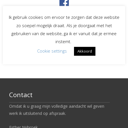
Spreekster bij uitvaarten
Ik gebruik cookies om ervoor te zorgen dat deze website
zo soepel mogelijk draait. Als je doorgaat met het
Begeleiding bij
gebruiken van de website, ga ik er vanuit dat je ermee
verlies en rouw
instemt.
Cookie settings
Akkoord
LinkedIn
Contact
Omdat ik u graag mijn volledige aandacht wil geven
werk ik uitsluitend op afspraak.
Esther Nijbroek