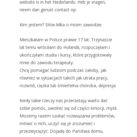
website is in het Nederlands. Heb je vragen,
neem dan gerust contact op.
Kim jestem? Słów kilka o moim zawodzie.
Mieszkałam w Polsce prawie 17 lat. Trzynaście
lat temu wróciłam do Holandii, rozpoczęłam i
ukończyłam studia i kursy, które przygotowały
mnie do zawodu terapeuty.
Chcę pomagać ludziom podczas żałoby, jak
również w sytuacjach takich jak utrata pracy,
rozwód, ciężka lub śmiertelna choroba, depresja.
Kiedy takie rzeczy nas przerastają warto dać
sobie pomóc, uwolnić się od części emocji, myśli.
Możemy razem szukać rozwiązania problemów,
mówić o nich, uczyć się je zrozumieć i
przezwyciężyć. Dojadę do Państwa domu,