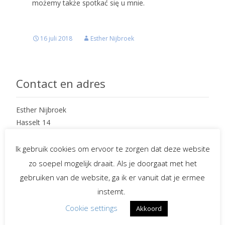
możemy także spotkać się u mnie.
16 juli 2018
Esther Nijbroek
Contact en adres
Esther Nijbroek
Hasselt 14
7152 KV Eibergen
Ik gebruik cookies om ervoor te zorgen dat deze website
mobiel : 06 – 234 97 265
zo soepel mogelijk draait. Als je doorgaat met het
e-mail : info@EstherNijbroek.nl
gebruiken van de website, ga ik er vanuit dat je ermee
instemt.
Cookie settings
Akkoord
Social Media