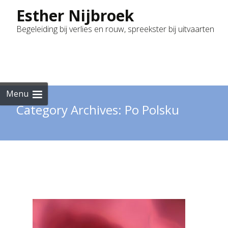
Esther Nijbroek
Begeleiding bij verlies en rouw, spreekster bij uitvaarten
Skip
to
cont
Menu
Category Archives: Po Polsku