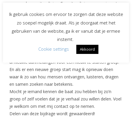
maar ook een uitnodiging. Een uitnodiging om opnieuw te
leren leven, met alles wat er was en alles wat er niet meer
Ik gebruik cookies om ervoor te zorgen dat deze website
is.
zo soepel mogelijk draait. Als je doorgaat met het
gebruiken van de website, ga ik er vanuit dat je ermee
Tot slot
instemt.
Het artikel in de krant kondigt iets aan. Deze toevoeging
vertelt waarom het ertoe doet.
Cookie settings
Akkoord
De eerste nabestaandengroep is inmiddels gestart, er zijn
al nieuwe aanmeldingen voor een nieuw te starten groep.
En als er een nieuwe groep start mag ik opnieuw doen
waar ik zo van hou: mensen ontvangen, luisteren, dragen
en samen zoeken naar betekenis.
Mocht je iemand kennen die baat zou hebben bij zo’n
groep of zelf voelen dat je je verhaal zou willen delen. Voel
je welkom om met mij contact op te nemen.
Delen van deze bijdrage wordt gewaardeerd!