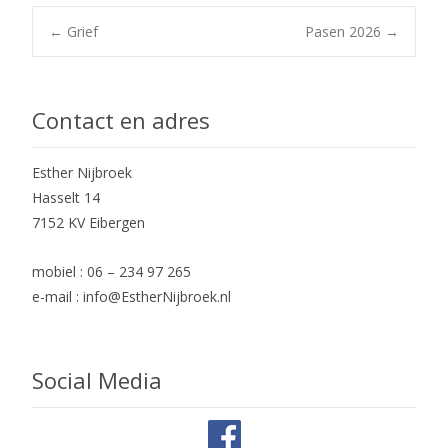
Post
←
Grief
Pasen 2026
→
navigation
Contact en adres
Esther Nijbroek
Hasselt 14
7152 KV Eibergen
mobiel : 06 – 234 97 265
e-mail : info@EstherNijbroek.nl
Social Media