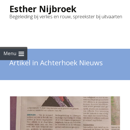
Esther Nijbroek
Begeleiding bij verlies en rouw, spreekster bij uitvaarten
Skip
to
cont
Menu
Artikel in Achterhoek Nieuws