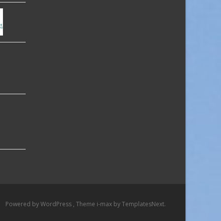
Powered by WordPress
, Theme
i-max
by TemplatesNext.