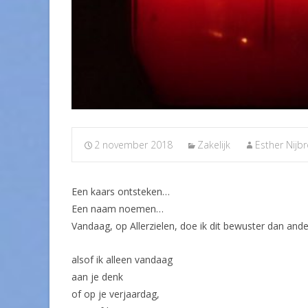
2 november 2018
Zakelijk
Esther Nijb
Een kaars ont
steken…
Een naam noemen…
Vandaag, op Allerzielen, doe ik dit bewuster dan and
alsof ik alleen vandaag
aan je denk
of op je verjaardag,