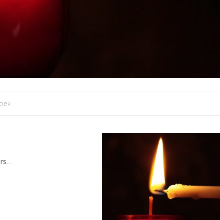
roek
ers…