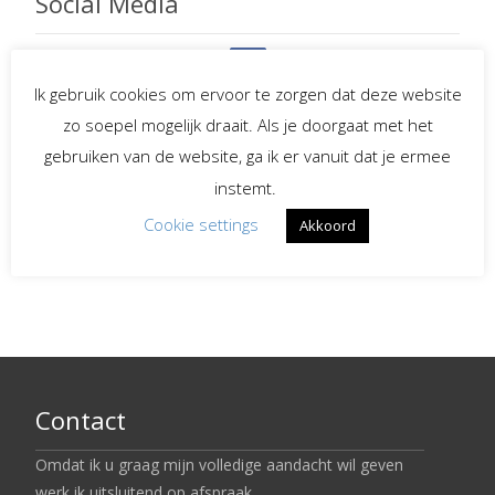
Social Media
Ik gebruik cookies om ervoor te zorgen dat deze website
Spreekster bij uitvaarten
zo soepel mogelijk draait. Als je doorgaat met het
gebruiken van de website, ga ik er vanuit dat je ermee
Begeleiding bij
instemt.
verlies en rouw
Cookie settings
Akkoord
LinkedIn
Contact
Omdat ik u graag mijn volledige aandacht wil geven
werk ik uitsluitend op afspraak.