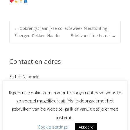
Post
←
Opbrengst jaarlijkse collecteweek Nierstichting
Eibergen-Rekken-Haarlo
Brief vanuit de hemel
→
navigation
Contact en adres
Esther Nijbroek
Hasselt 14
7152 KV Eibergen
Ik gebruik cookies om ervoor te zorgen dat deze website
zo soepel mogelijk draait. Als je doorgaat met het
mobiel : 06 – 234 97 265
gebruiken van de website, ga ik er vanuit dat je ermee
e-mail : info@EstherNijbroek.nl
instemt.
Cookie settings
Akkoord