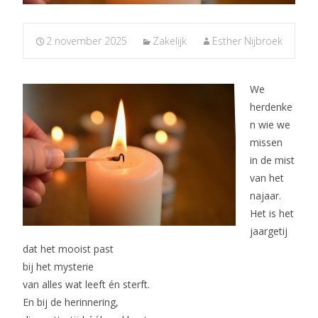
2 november 2025
Zakelijk
Esther Nijbroek
We
herdenke
n wie we
missen
in de mist
van het
najaar.
Het is het
jaargetij
dat het mooist past
bij het mysterie
van alles wat leeft én sterft.
En bij de herinnering,