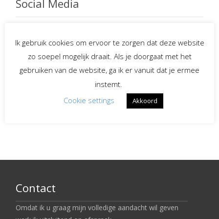
Social Media
Ik gebruik cookies om ervoor te zorgen dat deze website
Spreekster bij uitvaarten
zo soepel mogelijk draait. Als je doorgaat met het
gebruiken van de website, ga ik er vanuit dat je ermee
Begeleiding bij
instemt.
verlies en rouw
Cookie settings
Akkoord
LinkedIn
Contact
Omdat ik u graag mijn volledige aandacht wil geven