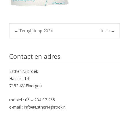
Post
←
Terugblik op 2024
Illusie
→
navigation
Contact en adres
Esther Nijbroek
Hasselt 14
7152 KV Eibergen
mobiel : 06 – 234 97 265
e-mail : info@EstherNijbroek.nl