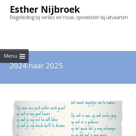
Esther Nijbroek
Begeleiding bij verlies en rouw, spreekster bij uitvaarten
Skip
to
cont
Menu
2024 naar 2025